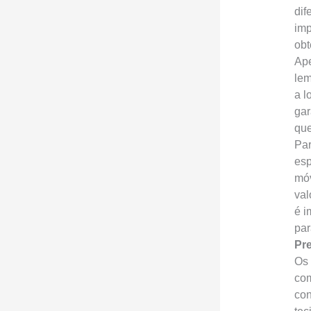
dif
imp
obt
Ape
lem
a l
gar
que
Par
esp
móv
val
é i
par
Pre
Os 
com
con