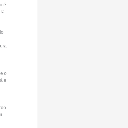
o é
ara
do
gura
ue o
á e
rdo
m