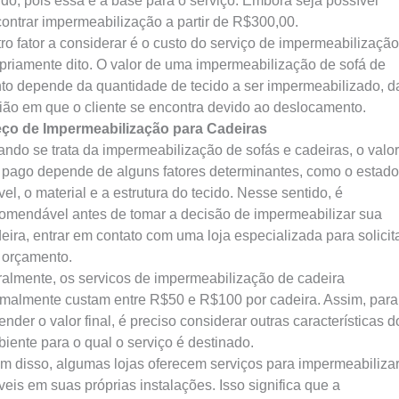
ido, pois essa é a base para o serviço. Embora seja possível
ontrar impermeabilização a partir de R$300,00.
ro fator a considerar é o custo do serviço de impermeabilização
priamente dito. O valor de uma impermeabilização de sofá de
to depende da quantidade de tecido a ser impermeabilizado, d
ião em que o cliente se encontra devido ao deslocamento.
eço de Impermeabilização para Cadeiras
ndo se trata da impermeabilização de sofás e cadeiras, o valor
 pago depende de alguns fatores determinantes, como o estado
el, o material e a estrutura do tecido. Nesse sentido, é
omendável antes de tomar a decisão de impermeabilizar sua
eira, entrar em contato com uma loja especializada para solicit
orçamento.
almente, os servicos de impermeabilização de cadeira
malmente custam entre R$50 e R$100 por cadeira. Assim, para
ender o valor final, é preciso considerar outras características d
iente para o qual o serviço é destinado.
m disso, algumas lojas oferecem serviços para impermeabilizar
eis em suas próprias instalações. Isso significa que a