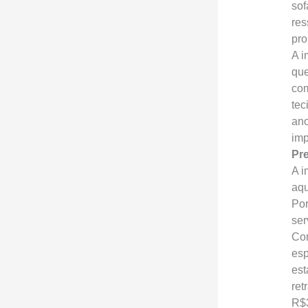
sof
res
pro
A i
que
com
tec
ano
imp
Pre
A i
aqu
Por
ser
Com
esp
est
ret
R$3