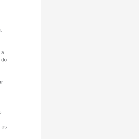
a
 a
 do
ar
o
 os