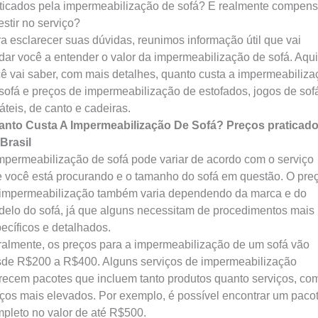
ticados pela impermeabilização de sofá? E realmente compen
estir no serviço?
a esclarecer suas dúvidas, reunimos informação útil que vai
dar você a entender o valor da impermeabilização de sofá. Aqui
ê vai saber, com mais detalhes, quanto custa a impermeabiliza
sofá e preços de impermeabilização de estofados, jogos de sof
ráteis, de canto e cadeiras.
anto Custa A Impermeabilização De Sofá? Preços praticad
Brasil
mpermeabilização de sofá pode variar de acordo com o serviço
 você está procurando e o tamanho do sofá em questão. O pre
impermeabilização também varia dependendo da marca e do
elo do sofá, já que alguns necessitam de procedimentos mais
ecíficos e detalhados.
almente, os preços para a impermeabilização de um sofá vão
de R$200 a R$400. Alguns serviços de impermeabilização
recem pacotes que incluem tanto produtos quanto serviços, co
ços mais elevados. Por exemplo, é possível encontrar um paco
pleto no valor de até R$500.