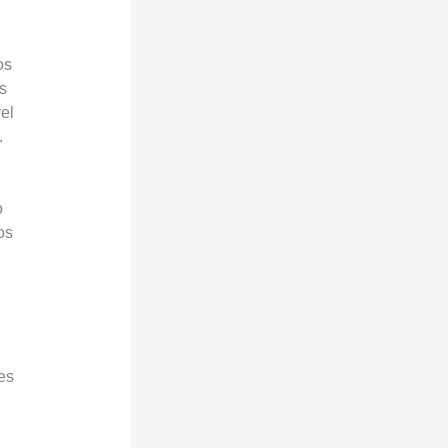
os
s
el
.
o
os
es