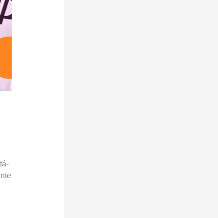
tá-
ante