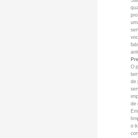
Sai
qua
pro
uma
ser
voc
fab
ant
Pre
O p
tam
de 
ser
imp
de 
Em 
lim
o t
con