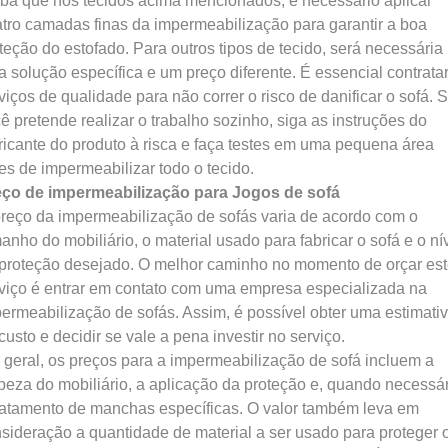
ba que nos tecidos acima mencionados, é necessário aplicar
tro camadas finas da impermeabilização para garantir a boa
teção do estofado. Para outros tipos de tecido, será necessária
 solução específica e um preço diferente. É essencial contrata
viços de qualidade para não correr o risco de danificar o sofá. 
ê pretende realizar o trabalho sozinho, siga as instruções do
ricante do produto à risca e faça testes em uma pequena área
es de impermeabilizar todo o tecido.
ço de impermeabilização para Jogos de sofá
reço da impermeabilização de sofás varia de acordo com o
anho do mobiliário, o material usado para fabricar o sofá e o ní
proteção desejado. O melhor caminho no momento de orçar es
viço é entrar em contato com uma empresa especializada na
ermeabilização de sofás. Assim, é possível obter uma estimati
custo e decidir se vale a pena investir no serviço.
geral, os preços para a impermeabilização de sofá incluem a
peza do mobiliário, a aplicação da proteção e, quando necessár
ratamento de manchas específicas. O valor também leva em
sideração a quantidade de material a ser usado para proteger 