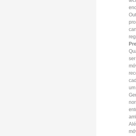
tec
enc
Out
pro
can
reg
Pr
Qua
ser
móv
rec
cad
um 
Ger
nor
ent
amb
Alé
móv