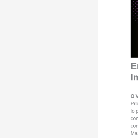
E
I
O V
Pro
lo 
con
com
Mas