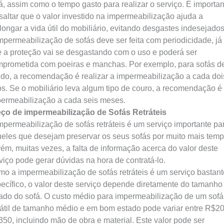
á, assim como o tempo gasto para realizar o serviço. É importan
saltar que o valor investido na impermeabilização ajuda a
longar a vida útil do mobiliário, evitando desgastes indesejados
mpermeabilização de sofás deve ser feita com periodicidade, já
 a proteção vai se desgastando com o uso e poderá ser
prometida com poeiras e manchas. Por exemplo, para sofás d
ido, a recomendação é realizar a impermeabilização a cada doi
s. Se o mobiliário leva algum tipo de couro, a recomendação é
ermeabilização a cada seis meses.
ço de impermeabilização de Sofás Retráteis
mpermeabilização de sofás retráteis é um serviço importante pa
eles que desejam preservar os seus sofás por muito mais temp
ém, muitas vezes, a falta de informação acerca do valor deste
viço pode gerar dúvidas na hora de contratá-lo.
o a impermeabilização de sofás retráteis é um serviço bastant
ecífico, o valor deste serviço depende diretamente do tamanho
ado do sofá. O custo médio para impermeabilização de um sofá
rátil de tamanho médio e em bom estado pode variar entre R$2
50, incluindo mão de obra e material. Este valor pode ser