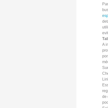
Par
bus
esp
det
uti
evi
Ta
A i
pro
por
méd
Su
Che
Lin
Ess
reg
de 
pod