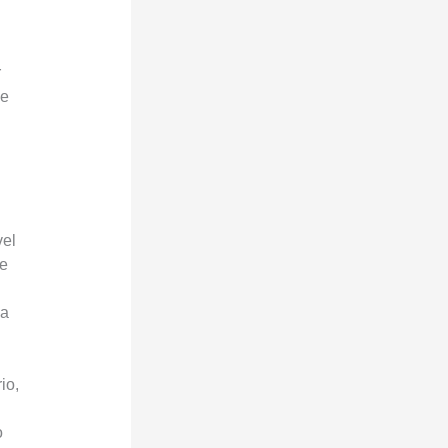
r
Se
vel
te
va
io,
o