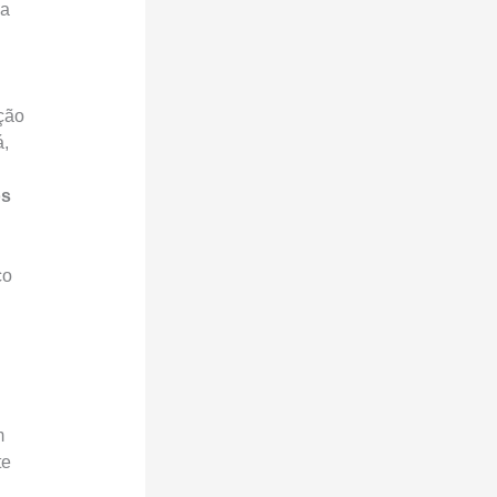
sa
ção
á,
os
ço
m
te