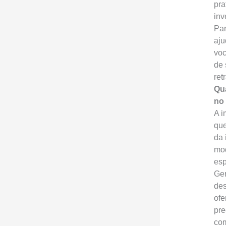
pra
inv
Par
aju
voc
de 
ret
Qu
no 
A i
que
da 
mod
esp
Ger
des
ofe
pre
com