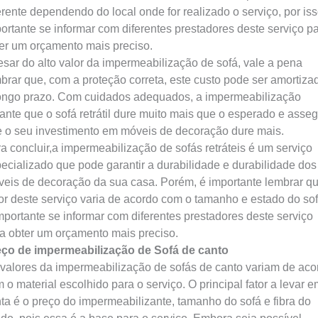
erente dependendo do local onde for realizado o serviço, por iss
ortante se informar com diferentes prestadores deste serviço p
er um orçamento mais preciso.
sar do alto valor da impermeabilização de sofá, vale a pena
brar que, com a proteção correta, este custo pode ser amortiza
ongo prazo. Com cuidados adequados, a impermeabilização
ante que o sofá retrátil dure muito mais que o esperado e asse
 o seu investimento em móveis de decoração dure mais.
a concluir,a impermeabilização de sofás retráteis é um serviço
ecializado que pode garantir a durabilidade e durabilidade dos
eis de decoração da sua casa. Porém, é importante lembrar q
or deste serviço varia de acordo com o tamanho e estado do sof
mportante se informar com diferentes prestadores deste serviço
a obter um orçamento mais preciso.
ço de impermeabilização de Sofá de canto
valores da impermeabilização de sofás de canto variam de aco
 o material escolhido para o serviço. O principal fator a levar e
ta é o preço do impermeabilizante, tamanho do sofá e fibra do