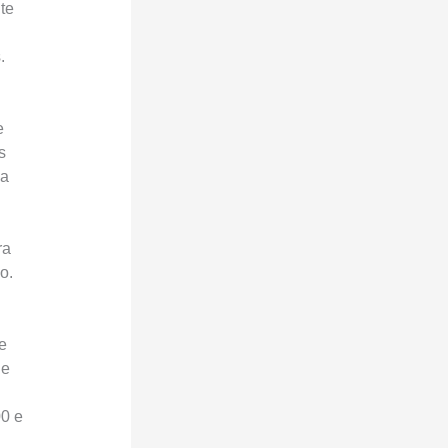
te
.
e
s
 a
ra
o.
e
 e
00 e