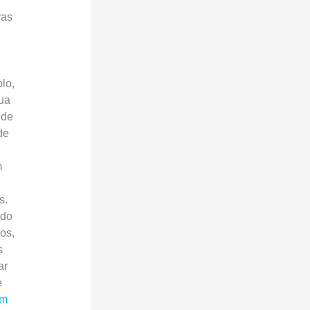
ras
lo,
ua
 de
de
m
s.
 do
os,
s
ar
e
em