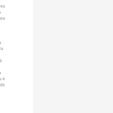
res
á
ara
a
ra
á
a
s é
ofá