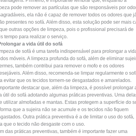
vantagens. Primeiro, é importante lembrar que, enquanto a
peza pode remover as partículas que são responsáveis por odo
agradáveis, ela não é capaz de remover todos os odores que j
ão presentes no sofá. Além disso, esta solução pode ser mais c
que outras opções de limpeza, pois o profissional precisará de
s tempo para realizar o serviço.
Prolongar a vida útil do sofá
impeza de sofá é uma tarefa indispensável para prolongar a vid
l dos móveis. A limpeza profunda do sofá, além de eliminar sujei
ermes, também contribui para remover o mofo e os odores
esejáveis. Além disso, recomenda-se limpar regularmente o sof
a evitar que os tecidos tornem-se desgastados e amarelados.
mportante destacar que, além da limpeza, é possível prolongar 
a útil do sofá adotando algumas práticas preventivas. Uma dela
e utilizar almofadas e mantas. Estas protegem a superfície do s
forma que a sujeira não se acumule e os tecidos não fiquem
gastados. Outra prática preventiva é a de limitar o uso do sofá,
a que o tecido não desgaste com o uso.
m das práticas preventivas, também é importante fazer uma