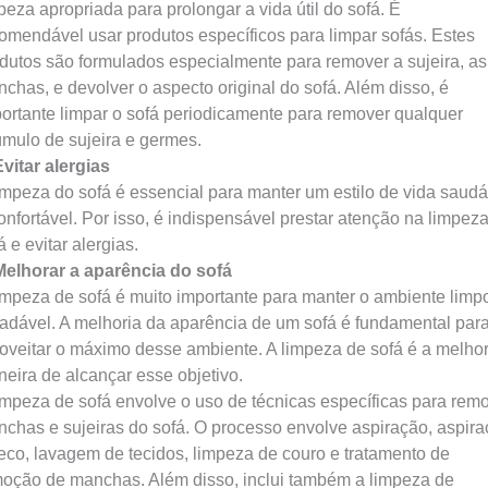
peza apropriada para prolongar a vida útil do sofá. É
omendável usar produtos específicos para limpar sofás. Estes
dutos são formulados especialmente para remover a sujeira, as
chas, e devolver o aspecto original do sofá. Além disso, é
ortante limpar o sofá periodicamente para remover qualquer
mulo de sujeira e germes.
Evitar alergias
impeza do sofá é essencial para manter um estilo de vida saudá
onfortável. Por isso, é indispensável prestar atenção na limpez
á e evitar alergias.
Melhorar a aparência do sofá
impeza de sofá é muito importante para manter o ambiente limp
adável. A melhoria da aparência de um sofá é fundamental par
oveitar o máximo desse ambiente. A limpeza de sofá é a melho
eira de alcançar esse objetivo.
impeza de sofá envolve o uso de técnicas específicas para rem
chas e sujeiras do sofá. O processo envolve aspiração, aspir
eco, lavagem de tecidos, limpeza de couro e tratamento de
oção de manchas. Além disso, inclui também a limpeza de