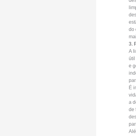
des
lim
des
est
do 
mai
3. 
A l
úti
e g
ind
par
É i
vid
a d
de 
des
par
Alé