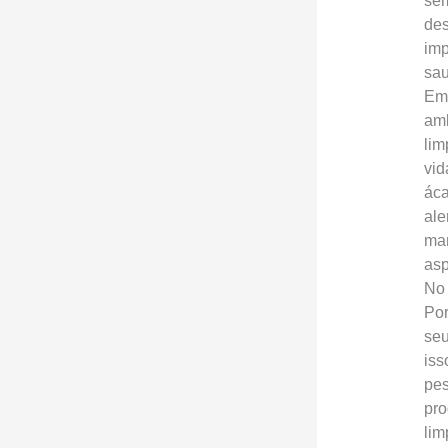
sem
des
imp
sau
Emb
amb
lim
vid
áca
ale
man
asp
No 
Por
seu
iss
pes
pro
lim