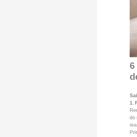
6
d
Sai
1.
Rem
do 
rea
Pri