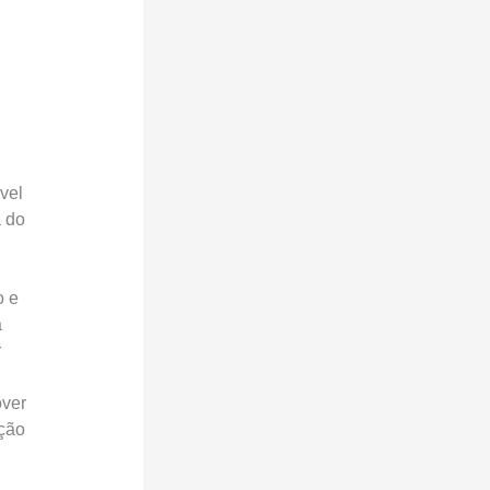
vel
a do
o e
a
r
over
ação