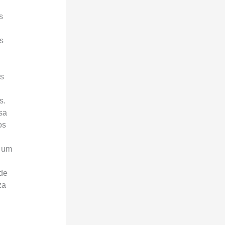
s
s
Os
s.
sa
os
e um
de
za