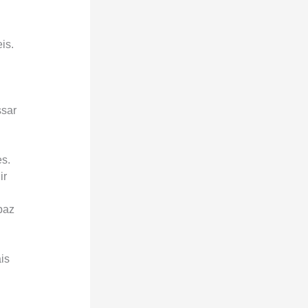
is.
ssar
s.
ir
paz
is