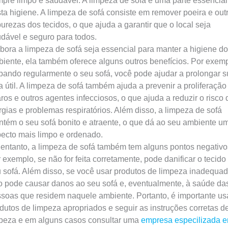
pre limpo e saudável. A limpeza de sofá é uma parte essencial
ta higiene. A limpeza de sofá consiste em remover poeira e out
urezas dos tecidos, o que ajuda a garantir que o local seja
dável e seguro para todos.
ora a limpeza de sofá seja essencial para manter a higiene do
iente, ela também oferece alguns outros benefícios. Por exemp
pando regularmente o seu sofá, você pode ajudar a prolongar s
a útil. A limpeza de sofá também ajuda a prevenir a proliferação
ros e outros agentes infecciosos, o que ajuda a reduzir o risco 
rgias e problemas respiratórios. Além disso, a limpeza de sofá
tém o seu sofá bonito e atraente, o que dá ao seu ambiente u
ecto mais limpo e ordenado.
entanto, a limpeza de sofá também tem alguns pontos negativo
 exemplo, se não for feita corretamente, pode danificar o tecido
 sofá. Além disso, se você usar produtos de limpeza inadequad
o pode causar danos ao seu sofá e, eventualmente, à saúde da
soas que residem naquele ambiente. Portanto, é importante us
dutos de limpeza apropriados e seguir as instruções corretas d
peza e em alguns casos consultar uma
empresa especilizada 