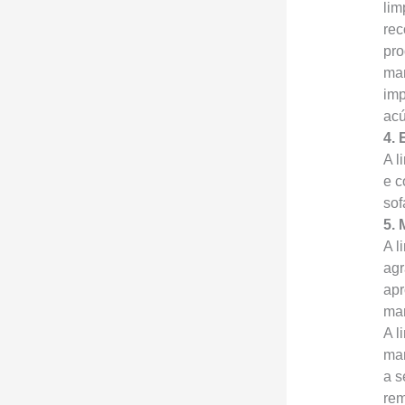
lim
rec
pro
man
imp
acú
4. 
A l
e c
sof
5. 
A l
agr
apr
man
A l
man
a s
rem