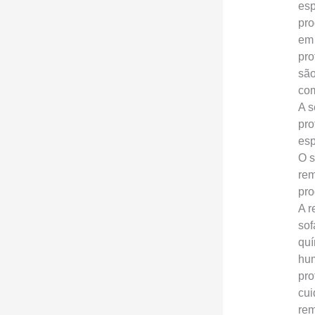
esp
pro
em 
pro
são
com
A s
pro
esp
O s
rem
pro
A r
sof
quí
hum
pro
cui
rem