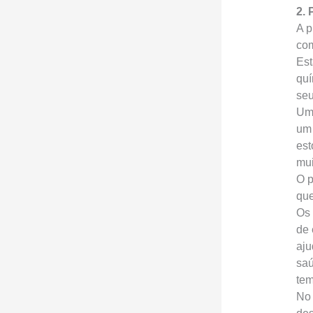
2.
A p
com
Est
quí
seu
Uma
um 
est
mui
O p
que
Os 
de 
aju
saú
tem
No 