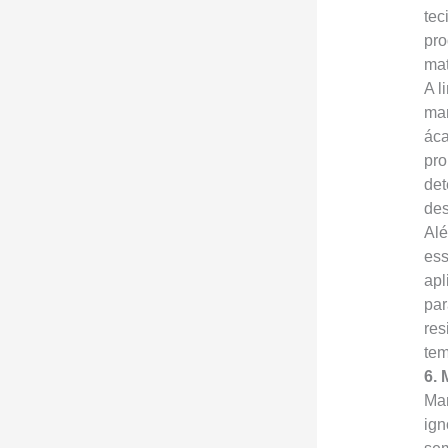
tec
pro
mat
A l
man
áca
pro
det
des
Alé
ess
apl
par
res
tem
6. 
Man
ign