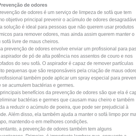
 Prevenção de odores
revenção de odores é um serviço de limpeza de sofá que tem
o objetivo principal prevenir o acúmulo de odores desagradáve
a solução é ideal para pessoas que não querem usar produtos
micos para remover odores, mas ainda assim querem manter o
 sofá livre de maus cheiros.
 prevenção de odores envolve enviar um profissional para pa
aspirador de pó de alta potência nos assentos de couro e nos
ofados do seu sofá. O aspirador é capaz de remover partículas
to pequenas que são responsáveis pela criação de maus odore
rofissional também pode aplicar um spray especial para preven
 se acumulem bactérias e germes.
principais benefícios da prevenção de odores são que ela é ca
eliminar bactérias e germes que causam mau cheiro e também
da a reduzir o acúmulo de poeira, que pode ser prejudicial à
de. Além disso, ela também ajuda a manter o sofá limpo por ma
po, mantendo-o em melhores condições.
entanto, a prevenção de odores também tem alguns