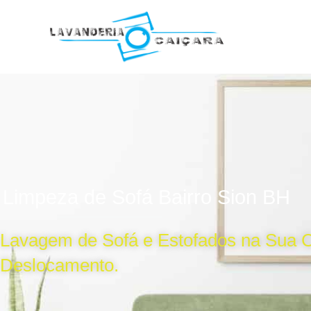
Ir
para
o
conteúdo
Limpeza de Sofá Bairro Sion BH
Lavagem de Sofá e Estofados na Sua 
Deslocamento.