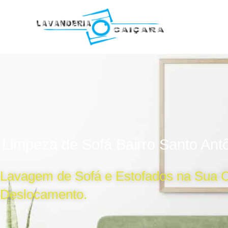
Ir
para
o
conteúdo
Limpeza de Sofá Bairro Santo Ant
Lavagem de Sofá e Estofados na Sua 
Deslocamento.