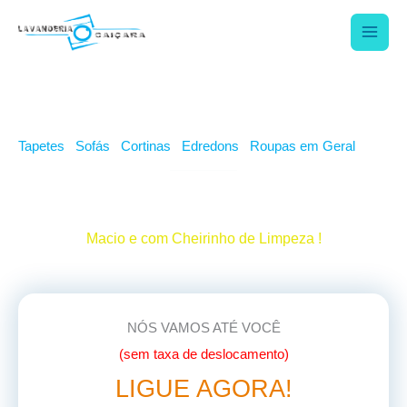
Ir
para
o
conteúdo
Tapetes
|
Sofás
|
Cortinas
|
Edredons
|
Roupas em Geral
Lavagem de Edredons e Cobertores
Macio e com Cheirinho de Limpeza !
NÓS VAMOS ATÉ VOCÊ
(sem taxa de deslocamento)
LIGUE AGORA!